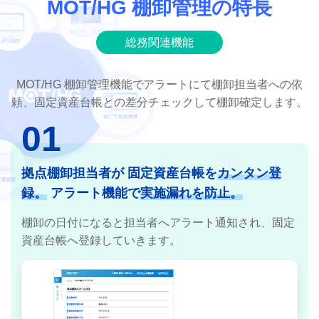
MOT/HG 棚卸管理の特長
総務関連機能
MOT/HG 棚卸管理機能でアラートにて棚卸担当者への依
頼、固定資産台帳との差分チェックして棚卸確定します。
01
拠点棚卸担当者が
固定資産台帳を
カンタン登
録。
アラート機能で
実施漏れを防止。
棚卸の日付になると担当者へアラート通知され、固定
資産台帳へ登録していきます。