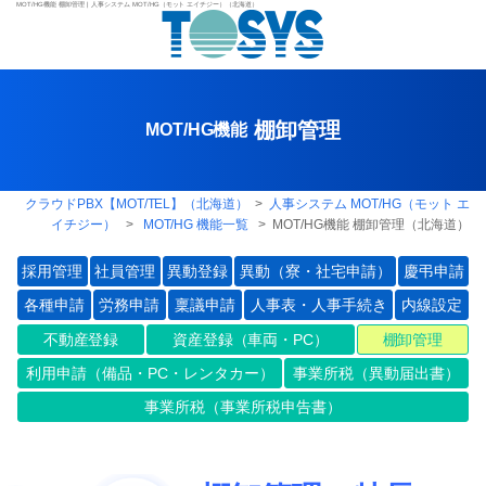
MOT/HG機能 棚卸管理 | 人事システム MOT/HG（モット エイチジー）（北海道）
棚卸管理
MOT/HG機能
クラウドPBX【MOT/TEL】（北海道）
>
人事システム MOT/HG（モット エ
イチジー）
>
MOT/HG 機能一覧
> MOT/HG機能 棚卸管理（北海道）
採用管理
社員管理
異動登録
異動（寮・社宅申請）
慶弔申請
各種申請
労務申請
稟議申請
人事表・人事手続き
内線設定
不動産登録
資産登録（車両・PC）
棚卸管理
利用申請（備品・PC・レンタカー）
事業所税（異動届出書）
事業所税（事業所税申告書）