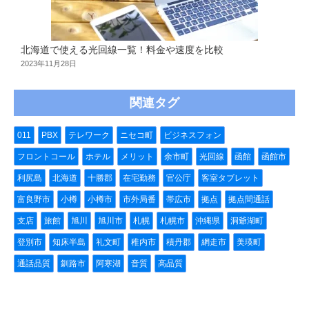
北海道で使える光回線一覧！料金や速度を比較
2023年11月28日
関連タグ
011
PBX
テレワーク
ニセコ町
ビジネスフォン
フロントコール
ホテル
メリット
余市町
光回線
函館
函館市
利尻島
北海道
十勝郡
在宅勤務
官公庁
客室タブレット
富良野市
小樽
小樽市
市外局番
帯広市
拠点
拠点間通話
支店
旅館
旭川
旭川市
札幌
札幌市
沖縄県
洞爺湖町
登別市
知床半島
礼文町
稚内市
積丹郡
網走市
美瑛町
通話品質
釧路市
阿寒湖
音質
高品質