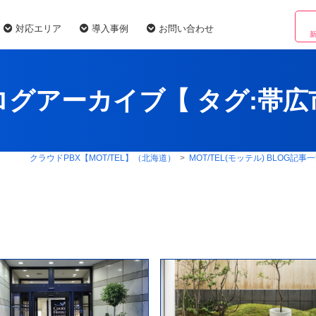
対応エリア
導入事例
お問い合わせ
ログアーカイブ【 タグ:
帯広
クラウドPBX【MOT/TEL】（北海道）
>
MOT/TEL(モッテル) BLOG記事