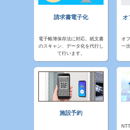
請求書電子化
オ
電子帳簿保存法に対応。紙文書
オ
のスキャン、データ化を代行し
一
て行います。
施設予約
NT