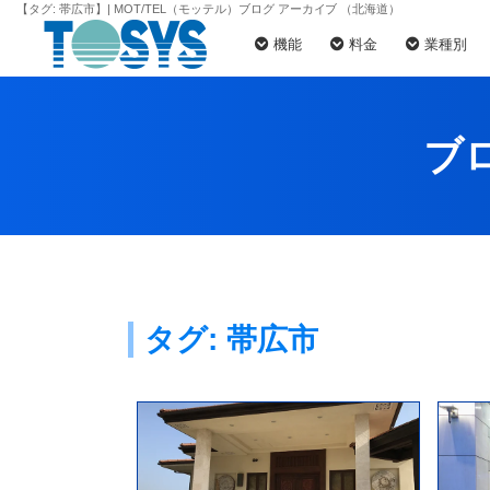
【タグ:
帯広市
】| MOT/TEL（モッテル）ブログ アーカイブ （北海道）
機能
料金
業種別
ブ
タグ:
帯広市