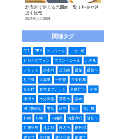
北海道で使える光回線一覧！料金や速
度を比較
2023年11月28日
関連タグ
011
PBX
テレワーク
ニセコ町
ビジネスフォン
フロントコール
ホテル
メリット
余市町
光回線
函館
函館市
利尻島
北海道
十勝郡
在宅勤務
官公庁
客室タブレット
富良野市
小樽
小樽市
市外局番
帯広市
拠点
拠点間通話
支店
旅館
旭川
旭川市
札幌
札幌市
沖縄県
洞爺湖町
登別市
知床半島
礼文町
稚内市
積丹郡
網走市
美瑛町
通話品質
釧路市