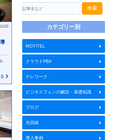
検索
カテゴリー別
11/10
 導
MOT/TEL
クラウドPBX
0-
見る
テレワーク
ビジネスフォンの解説・基礎知識
ブログ
光回線
導入事例