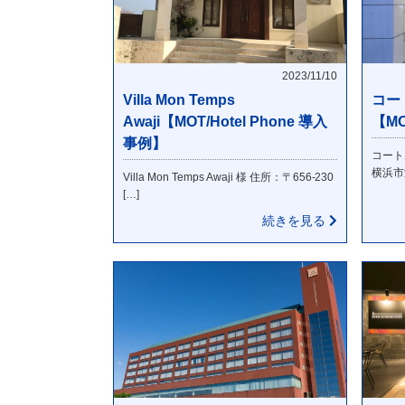
2023/11/10
Villa Mon Temps
コー
Awaji【MOT/Hotel Phone 導入
【MO
事例】
コート
横浜市
Villa Mon Temps Awaji 様 住所：〒656-230
[…]
続きを見る