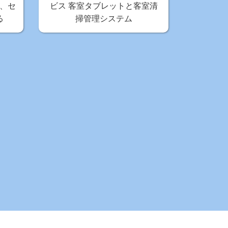
、セ
ビス 客室タブレットと客室清
る
掃管理システム