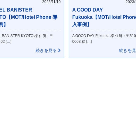
2023/11/10
2023/
EL BANISTER
A GOOD DAY
TO【MOT/Hotel Phone 導
Fukuoka【MOT/Hotel Phon
例】
入事例】
L BANISTER KYOTO 様 住所：〒
A GOOD DAY Fukuoka 様 住所：〒810
02 […]
0003 福 […]
続きを見る
続きを