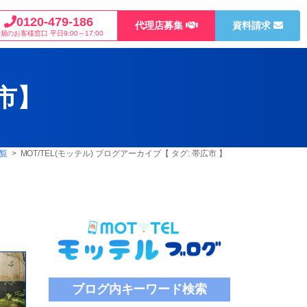
0120-479-186
代理店募集
資料請求
新規のお客様窓口
平日9:00～17:00
市
】
一覧
> MOT/TEL(モッテル) ブログアーカイブ【 タグ:
帯広市
】
ブログ内キーワード検索