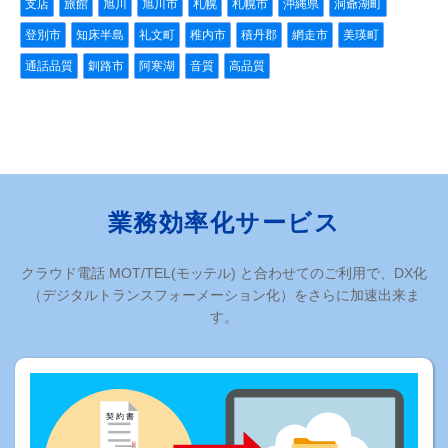
支店
旅館
旭川
旭川市
札幌
札幌市
沖縄県
洞爺湖町
登別市
知床半島
礼文町
稚内市
積丹郡
網走市
美瑛町
通話品質
釧路市
阿寒湖
音質
高品質
業務効率化サービス
クラウド電話 MOT/TEL(モッテル) と合わせてのご利用で、DX化
（デジタルトランスフォーメーション化）をさらに加速出来ま
す。