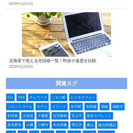
2023年12月12日
北海道で使える光回線一覧！料金や速度を比較
2023年11月28日
関連タグ
011
PBX
テレワーク
ニセコ町
ビジネスフォン
フロントコール
ホテル
メリット
余市町
光回線
函館
函館市
利尻島
北海道
十勝郡
在宅勤務
官公庁
客室タブレット
富良野市
小樽
小樽市
市外局番
帯広市
拠点
拠点間通話