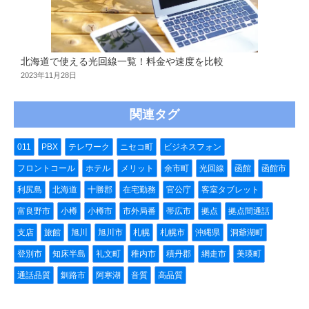
北海道で使える光回線一覧！料金や速度を比較
2023年11月28日
関連タグ
011
PBX
テレワーク
ニセコ町
ビジネスフォン
フロントコール
ホテル
メリット
余市町
光回線
函館
函館市
利尻島
北海道
十勝郡
在宅勤務
官公庁
客室タブレット
富良野市
小樽
小樽市
市外局番
帯広市
拠点
拠点間通話
支店
旅館
旭川
旭川市
札幌
札幌市
沖縄県
洞爺湖町
登別市
知床半島
礼文町
稚内市
積丹郡
網走市
美瑛町
通話品質
釧路市
阿寒湖
音質
高品質